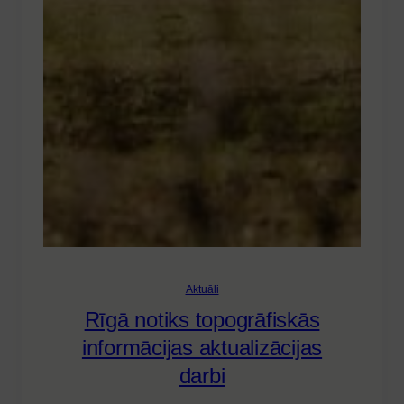
Aktuāli
Rīgā notiks topogrāfiskās
informācijas aktualizācijas
darbi