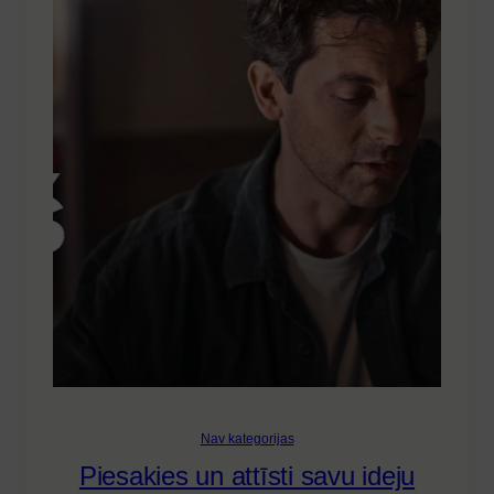
Nav kategorijas
Piesakies un attīsti savu ideju