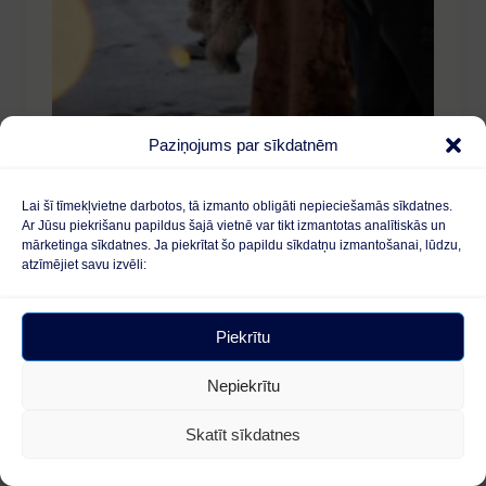
Paziņojums par sīkdatnēm
Lai šī tīmekļvietne darbotos, tā izmanto obligāti nepieciešamās sīkdatnes.
Ar Jūsu piekrišanu papildus šajā vietnē var tikt izmantotas analītiskās un
mārketinga sīkdatnes. Ja piekrītat šo papildu sīkdatņu izmantošanai, lūdzu,
Nav kategorijas
atzīmējiet savu izvēli:
Rīga izsludina konkursu par
ielu tirdzniecības organizēšanu
Piekrītu
Ziemassvētku laikā Doma
laukumā turpmākajiem pieciem
Nepiekrītu
gadiem
Skatīt sīkdatnes
·