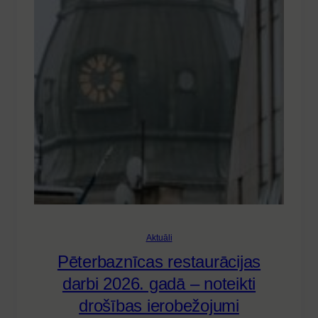
Aktuāli
Pēterbaznīcas restaurācijas
darbi 2026. gadā – noteikti
drošības ierobežojumi