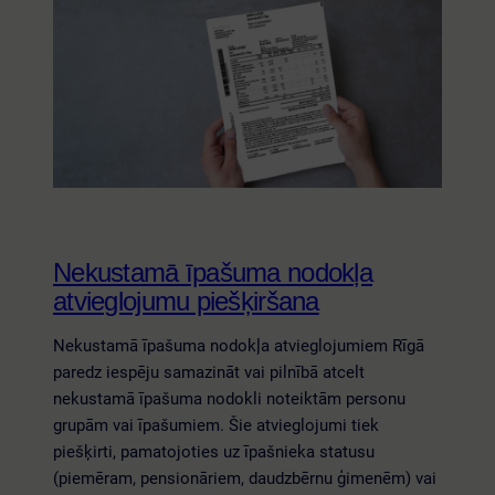
Nekustamā īpašuma nodokļa
atvieglojumu piešķiršana
Nekustamā īpašuma nodokļa atvieglojumiem Rīgā
paredz iespēju samazināt vai pilnībā atcelt
nekustamā īpašuma nodokli noteiktām personu
grupām vai īpašumiem. Šie atvieglojumi tiek
piešķirti, pamatojoties uz īpašnieka statusu
(piemēram, pensionāriem, daudzbērnu ģimenēm) vai