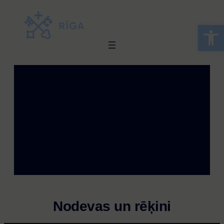
Skip
to
Open 
content
Nodevas un rēķini