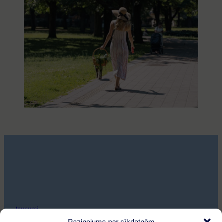
Jaunumi
Paziņojums par sīkdatnēm