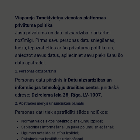
Vispārējā Tīmekļvietņu vienotās platformas
privātuma politika
Jūsu privātums un datu aizsardzība ir ārkārtīgi
nozīmīgi. Pirms savu personas datu sniegšanas,
lūdzu, iepazīstieties ar šo privātuma politiku un,
sniedzot savus datus, aplieciniet savu piekrišanu šo
datu apstrādei.
1. Personas datu pārzinis
Personas datu pārzinis ir
Datu aizsardzības un
informācijas tehnoloģiju drošības centrs
, juridiskā
adrese:
Dzirciema iela 28, Rīga, LV-1007
.
2. Apstrādes mērķis un juridiskais pamats
Personas dati tiek apstrādāti šādos nolūkos:
Normatīvajos aktos noteikto pienākumu izpildei;
Sabiedrības informēšanai un pakalpojumu sniegšanai;
Līgumos noteikto saistību izpildei;
Pakalpojumu kvalitātes uzlabošanai.