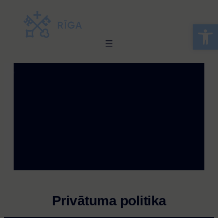
Skip
to
Open 
content
Privātuma politika