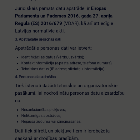
Juridiskais pamats datu apstrādei ir
Eiropas
Parlamenta un Padomes 2016. gada 27. aprīļa
Regula (ES) 2016/679
(VDAR), kā arī attiecīgie
Latvijas normatīvie akti.
3. Apstrādātie personas dati
Apstrādātie personas dati var ietvert:
Identifikācijas datus (vārds, uzvārds);
Kontaktinformāciju (e-pasta adrese, telefona numurs);
Tehniskos datus (IP adrese, sīkdatņu informācija).
4. Personas datu drošība
Tiek īstenoti dažādi tehniskie un organizatoriskie
pasākumi, lai nodrošinātu personas datu aizsardzību
no:
Nesankcionētas piekļuves;
Nelikumīgas apstrādes;
Nejauša zuduma vai iznīcināšanas.
Dati tiek šifrēti, un piekļuve tiem ir ierobežota
saskaņā ar drošības prasībām.