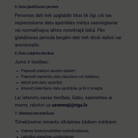
5. Datu glabāšanas periods
Personas dati tiek uzglabāti tikai tik ilgi, cik tas
nepieciešams datu apstrādes mērķa sasniegšanai
vai normatīvajos aktos noteiktajā laikā. Pēc
glabāšanas perioda beigām dati tiek droši dzēsti vai
anonimizēti.
6. Datu subjekta tiesības
Jums ir tiesības:
Pieprasīt piekļuvi saviem datiem;
Pieprasīt neprecīzu datu labošanu vai dzēšanu;
Iebilst pret datu apstrādi;
Atsaukt piekrišanu datu apstrādei, ja tā ir sniegta.
Lai īstenotu savas tiesības, lūdzu, sazinieties ar
mums, rakstot uz
uznemeji@riga.lv
.
7. Sīkdatņu izmantošana
Tīmekļvietne izmanto sīkdatnes šādiem mērķiem:
Vietnes funkcionalitātes nodrošināšanai;
Lietotāja pieredzes uzlabošanai;