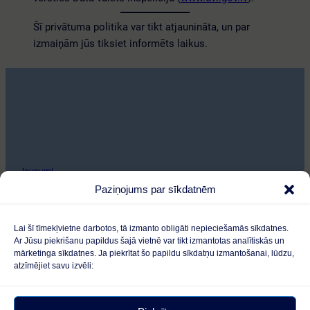
Šī privātuma politika var tikt atjaunināta, un par
izmaiņām jūs tiksiet informēts laikus.
Jaunumi
Paziņojums par sīkdatnēm
Lapas karte
Sīkdatnes
Lai šī tīmekļvietne darbotos, tā izmanto obligāti nepieciešamās sīkdatnes.
Ar Jūsu piekrišanu papildus šajā vietnē var tikt izmantotas analītiskās un
Privātuma politika
mārketinga sīkdatnes. Ja piekrītat šo papildu sīkdatņu izmantošanai, lūdzu,
atzīmējiet savu izvēli: