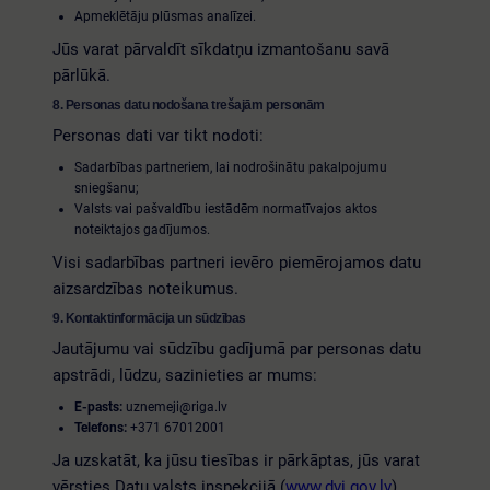
Apmeklētāju plūsmas analīzei.
Jūs varat pārvaldīt sīkdatņu izmantošanu savā
pārlūkā.
8. Personas datu nodošana trešajām personām
Personas dati var tikt nodoti:
Sadarbības partneriem, lai nodrošinātu pakalpojumu
sniegšanu;
Valsts vai pašvaldību iestādēm normatīvajos aktos
noteiktajos gadījumos.
Visi sadarbības partneri ievēro piemērojamos datu
aizsardzības noteikumus.
9. Kontaktinformācija un sūdzības
Jautājumu vai sūdzību gadījumā par personas datu
apstrādi, lūdzu, sazinieties ar mums:
E-pasts:
uznemeji@riga.lv
Telefons:
+371 67012001
Ja uzskatāt, ka jūsu tiesības ir pārkāptas, jūs varat
vērsties Datu valsts inspekcijā (
www.dvi.gov.lv
).