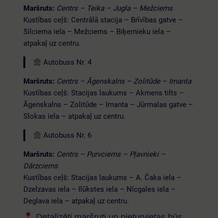
Maršruts:
Centrs – Teika – Jugla – Mežciems
Kustības ceļš: Centrālā stacija – Brīvības gatve –
Silciema iela – Mežciems – Biķernieku iela –
atpakaļ uz centru.
Autobuss Nr. 4
Maršruts:
Centrs – Āgenskalns – Zolitūde – Imanta
Kustības ceļš: Stacijas laukums – Akmens tilts –
Āgenskalns – Zolitūde – Imanta – Jūrmalas gatve –
Slokas iela – atpakaļ uz centru.
Autobuss Nr. 6
Maršruts:
Centrs – Purvciems – Pļavnieki –
Dārzciems
Kustības ceļš: Stacijas laukums – A. Čaka iela –
Dzelzavas iela – Ilūkstes iela – Nīcgales iela –
Deglava iela – atpakaļ uz centru.
Detalizēti maršruti un pieturvietas būs