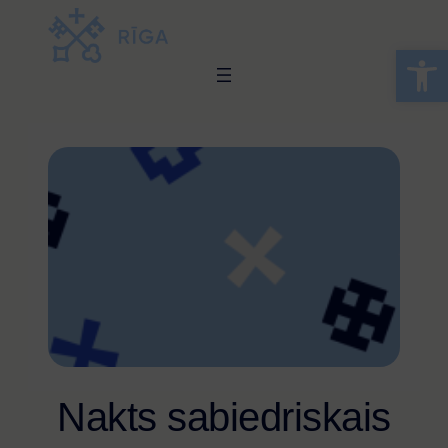
Open 
Nakts sabiedriskais