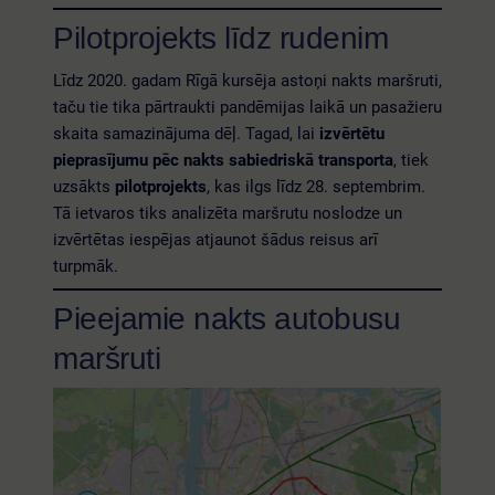
Pilotprojekts līdz rudenim
Līdz 2020. gadam Rīgā kursēja astoņi nakts maršruti,
taču tie tika pārtraukti pandēmijas laikā un pasažieru
skaita samazinājuma dēļ. Tagad, lai
izvērtētu
pieprasījumu pēc nakts sabiedriskā transporta
, tiek
uzsākts
pilotprojekts
, kas ilgs līdz 28. septembrim.
Tā ietvaros tiks analizēta maršrutu noslodze un
izvērtētas iespējas atjaunot šādus reisus arī
turpmāk.
Pieejamie nakts autobusu
maršruti