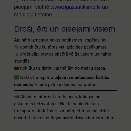
pieejami vietnē
www.rigassatiksme.lv
un
mobilajā lietotnē.
Droši, ērti un pieejami visiem
Aicinām izmantot nakts satiksmes iespējas, lai:
apmeklētu kultūras vai izklaides pasākumus,
droši pārvietotos pilsētā vēlās vakara un nakts
stundās,
nokļūtu uz darbu vai mājām no maiņu darba.
Nakts transporta
biļešu izmantošanas kārtība
nemainās
– tāda pati kā dienas maršrutos.
Aicinām informēt arī draugus, kolēģus un
apkaimes iedzīvotājus! Nakts sabiedriskais
transports atgriežas – izmantojiet to un palīdziet
novērtēt tā nozīmi Rīgas nakts dzīves infrastruktūrā.