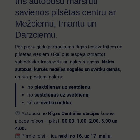
trīs autobusu maršruti
savienos pilsētas centru ar
Mežciemu, Imantu un
Dārzciemu.
Pēc piecu gadu pārtraukuma Rīgas iedzīvotājiem un
pilsētas viesiem atkal būs iespēja izmantot
sabiedrisko transportu arī nakts stundās.
Nakts
autobusi kursēs nedēļas nogalēs un svētku dienās
,
un būs pieejami naktīs:
no
piektdienas uz sestdienu
,
no
sestdienas uz svētdienu
,
kā arī
svētku naktīs
.
Autobusi no
Rīgas Centrālās stacijas
kursēs
piecos reisos – plkst.
00.00, 1.00, 2.00, 3.00 un
4.00.
Pirmie reisi – jau
naktī no 16. uz 17. maiju.