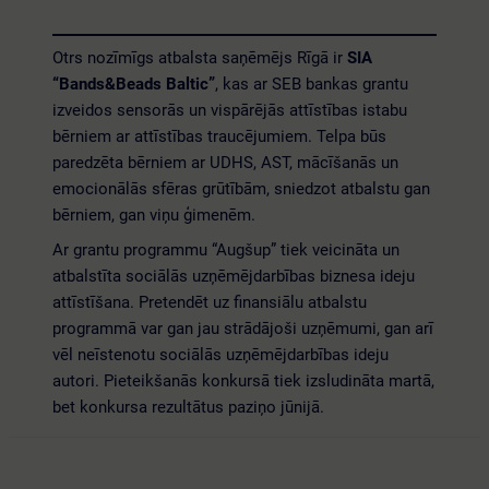
Otrs nozīmīgs atbalsta saņēmējs Rīgā ir
SIA
“Bands&Beads Baltic”
, kas ar SEB bankas grantu
izveidos sensorās un vispārējās attīstības istabu
bērniem ar attīstības traucējumiem. Telpa būs
paredzēta bērniem ar UDHS, AST, mācīšanās un
emocionālās sfēras grūtībām, sniedzot atbalstu gan
bērniem, gan viņu ģimenēm.
Ar grantu programmu “Augšup” tiek veicināta un
atbalstīta sociālās uzņēmējdarbības biznesa ideju
attīstīšana. Pretendēt uz finansiālu atbalstu
programmā var gan jau strādājoši uzņēmumi, gan arī
vēl neīstenotu sociālās uzņēmējdarbības ideju
autori. Pieteikšanās konkursā tiek izsludināta martā,
bet konkursa rezultātus paziņo jūnijā.