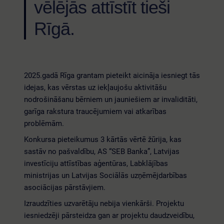
vēlējās attīstīt tieši
Rīgā.
2025.gadā Rīga grantam pieteikt aicināja iesniegt tās
idejas, kas vērstas uz iekļaujošu aktivitāšu
nodrošināšanu bērniem un jauniešiem ar invaliditāti,
garīga rakstura traucējumiem vai atkarības
problēmām.
Konkursa pieteikumus 3 kārtās vērtē žūrija, kas
sastāv no pašvaldību, AS “SEB Banka”, Latvijas
investīciju attīstības aģentūras, Labklājības
ministrijas un Latvijas Sociālās uzņēmējdarbības
asociācijas pārstāvjiem.
Izraudzīties uzvarētāju nebija vienkārši. Projektu
iesniedzēji pārsteidza gan ar projektu daudzveidību,