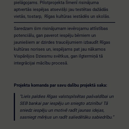
pielāgojams. Pilotprojekta līmenī risinājuma
aptvertās iespējas atsevišķi jau testētas dažādās
vietās, tostarp, Rīgas kultūras iestādēs un skolās.
Saredzam šim risinājumam ievērojamu attīstības
potenciālu, gan paverot iespēju bērniem un
jauniešiem ar dzirdes traucējumiem izbaudīt Rīgas
kultūras norises un, iespējams pat jau nākamos
Vispārējos Dziesmu svētkus, gan ilgtermiņā tā
integrācijai mācību procesā.
Projekta komanda par savu dalību projektā saka:
“Liels paldies Rīgas valstspilsētas pašvaldībai un
SEB bankai par iespēju un sniegto atzinību! Tā
sniedz iespēju un motivē radīt jaunas idejas,
sasniegt mērķus un radīt saliedētāku sabiedrību.”