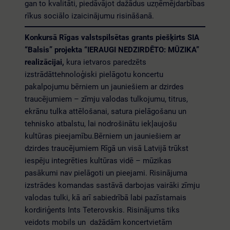
gan to kvalitāti, piedāvājot dažādus uzņēmējdarbības
rīkus sociālo izaicinājumu risināšanā.
Konkursā Rīgas valstspilsētas grants piešķirts SIA
“Balsis” projekta “IERAUGI NEDZIRDĒTO: MŪZIKA”
realizācijai,
kura ietvaros paredzēts
izstrādāttehnoloģiski pielāgotu koncertu
pakalpojumu bērniem un jauniešiem ar dzirdes
traucējumiem – zīmju valodas tulkojumu, titrus,
ekrānu tulka attēlošanai, satura pielāgošanu un
tehnisko atbalstu, lai nodrošinātu iekļaujošu
kultūras pieejamību.Bērniem un jauniešiem ar
dzirdes traucējumiem Rīgā un visā Latvijā trūkst
iespēju integrēties kultūras vidē – mūzikas
pasākumi nav pielāgoti un pieejami. Risinājuma
izstrādes komandas sastāvā darbojas vairāki zīmju
valodas tulki, kā arī sabiedrībā labi pazīstamais
kordiriģents Ints Teterovskis. Risinājums tiks
veidots mobils un dažādām koncertvietām