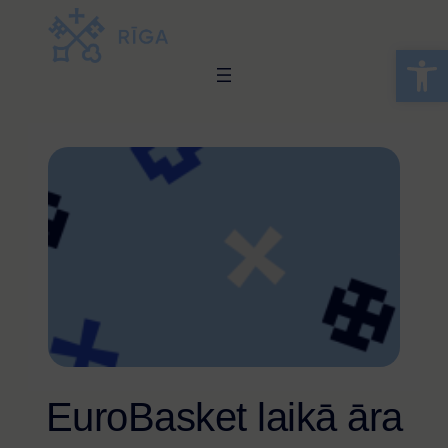
Open 
EuroBasket laikā āra