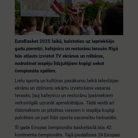
EuroBasket 2025 laikā, balstoties uz iepriekšējo
gadu pieredzi, kafejnīcu un restorānu terasēs Rīgā
būs atļauts izvietot TV ekrānus un rolbārus,
nodrošinot iespēju līdzjutējiem kopīgi sekot
čempionāta spēlēm.
Lielu sporta un kultūras pasākumu laikā televīzijas
ekrānu un dzērienu iekārtu izvietošana vasaras
terasēs, ļauj kafejnīcu un restorānu īpašniekiem
veiksmīgāk uzrunāt apmeklētājus. Tādā veidā arī
rīdziniekiem un pilsētas viesiem ir iespēja kopīgi
pulcēties un just līdzi sporta sacensību tiešraidēs.
Šī gada Eiropas čempionāts basketbolā būs 42.
kontinenta čempionāts. Tajā piedalīsies 24 Eiropas