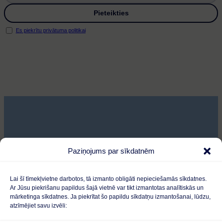
Es piekrītu privātuma politikai
Jaunumi
Paziņojums par sīkdatnēm
Lapas karte
Sīkdatnes
Lai šī tīmekļvietne darbotos, tā izmanto obligāti nepieciešamās sīkdatnes.
Ar Jūsu piekrišanu papildus šajā vietnē var tikt izmantotas analītiskās un
Privātuma politika
mārketinga sīkdatnes. Ja piekrītat šo papildu sīkdatņu izmantošanai, lūdzu,
atzīmējiet savu izvēli: