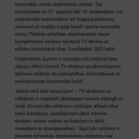
nacionālās vīriešu basketbola izlases. Tas
norisināsies no 27. augusta līdz 14. septembrim. Lai
nodrošinātu iedzīvotājiem arī šogad pulcēšanos
vienuviet un iespēju kopīgi baudīt sporta sacensību
norisi, Pilsētas attīstības departaments savas
kompetences ietvaros neiebilst TV ekrānu un
rolbāru izvietošanai tikai EuroBasket 2025 laikā.
Uzņēmējiem, kuriem ir izsniegta ielu tirdzniecības
atļauja, drīkst izvietot TV ekrānus un pārvietojamas
dzērienu iekārtas bez pašvaldības informēšanas un
saskaņošanas čempionāta laikā.
Jāņem vērā šādi nosacījumi – TV ekrāniem un
rolbāriem ir organiski jāiekļaujas terases mērogā un
zonā. Komerciāla reklāma ir aizliegta, atļauta tikai
tiešā translācija, pieslēgumam jābūt tehniski
drošam, visiem vadiem un kabeļiem ir jābūt
nosegtiem ar nosegpaneļiem. Tāpat pēc uzbūves ir
jāsaņem tehniskās apsekošanas atzinums, kas